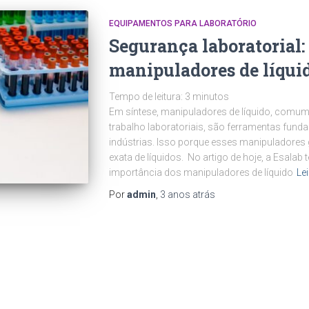
EQUIPAMENTOS PARA LABORATÓRIO
Segurança laboratorial:
manipuladores de líqui
Tempo de leitura:
3
minutos
Em síntese, manipuladores de líquido, comu
trabalho laboratoriais, são ferramentas fund
indústrias. Isso porque esses manipuladores
exata de líquidos. No artigo de hoje, a Esalab
importância dos manipuladores de líquido
Le
Por
admin
,
3 anos
atrás