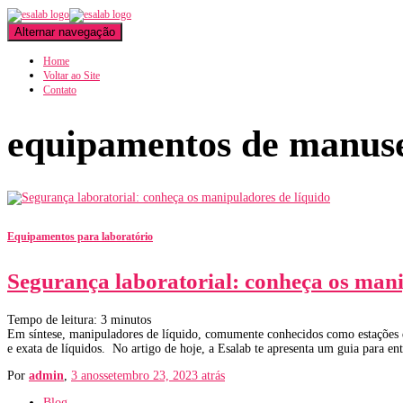
Alternar navegação
Home
Voltar ao Site
Contato
equipamentos de manuse
Equipamentos para laboratório
Segurança laboratorial: conheça os mani
Tempo de leitura:
3
minutos
Em síntese, manipuladores de líquido, comumente conhecidos como estações de
e exata de líquidos. No artigo de hoje, a Esalab te apresenta um guia para e
Por
admin
,
3 anos
setembro 23, 2023
atrás
Blog